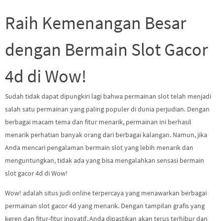
Raih Kemenangan Besar
dengan Bermain Slot Gacor
4d di Wow!
Sudah tidak dapat dipungkiri lagi bahwa permainan slot telah menjadi
salah satu permainan yang paling populer di dunia perjudian. Dengan
berbagai macam tema dan fitur menarik, permainan ini berhasil
menarik perhatian banyak orang dari berbagai kalangan. Namun, jika
Anda mencari pengalaman bermain slot yang lebih menarik dan
menguntungkan, tidak ada yang bisa mengalahkan sensasi bermain
slot gacor 4d di Wow!
Wow! adalah situs judi online terpercaya yang menawarkan berbagai
permainan slot gacor 4d yang menarik. Dengan tampilan grafis yang
keren dan fitur-fitur inovatif, Anda dipastikan akan terus terhibur dan