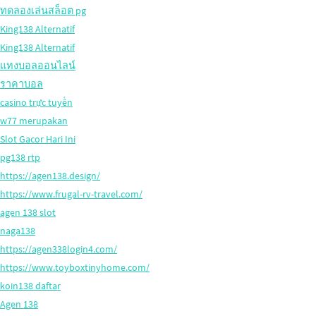
ทดลองเล่นสล็อต pg
King138 Alternatif
King138 Alternatif
แทงบอลออนไลน์
ราคาบอล
casino trực tuyến
w77 merupakan
Slot Gacor Hari Ini
pg138 rtp
https://agen138.design/
https://www.frugal-rv-travel.com/
agen 138 slot
naga138
https://agen338login4.com/
https://www.toyboxtinyhome.com/
koin138 daftar
Agen 138