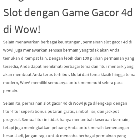
Slot dengan Game Gacor 4d
di Wow!
Selain menawarkan berbagai keuntungan, permainan slot gacor 4d di
Wow! juga menawarkan sensasi bermain yang tidak akan Anda
temukan di tempat lain. Dengan lebih dari 100 pilihan permainan yang
tersedia, Anda dapat menikmati berbagai tema dan fitur menarik yang
akan membuat Anda terus terhibur. Mulai dari tema klasik hingga tema
modern, Wow! memiliki semuanya untuk memenuhi selera para
pemain.
Selain itu, permainan slot gacor 4d di Wow! juga dilengkapi dengan
fitur-fitur seperti bonus putaran gratis, simbol liar, dan jackpot
progresif. Semua fitur ini tidak hanya menambah keseruan bermain,
tetapi juga meningkatkan peluang Anda untuk meraih kemenangan
besar. Jadi, jangan ragu untuk mencoba berbagai permainan yang