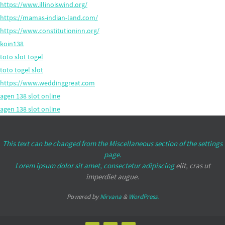
https://www.illinoiswind.org/
https://mamas-indian-land.com/
https://www.constitutioninn.org/
koin138
toto slot togel
toto togel slot
https://www.weddinggreat.com
agen 138 slot online
agen 138 slot online
This text can be changed from the Miscellaneous section of the settings
page.
Lorem ipsum
dolor sit amet,
consectetur adipiscing
elit, cras ut
imperdiet augue.
Powered by
Nirvana
&
WordPress.