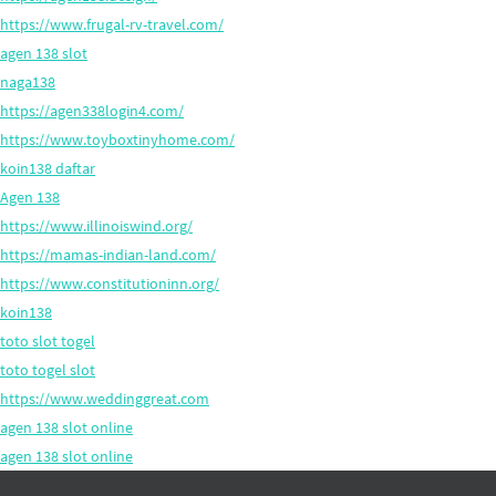
https://www.frugal-rv-travel.com/
agen 138 slot
naga138
https://agen338login4.com/
https://www.toyboxtinyhome.com/
koin138 daftar
Agen 138
https://www.illinoiswind.org/
https://mamas-indian-land.com/
https://www.constitutioninn.org/
koin138
toto slot togel
toto togel slot
https://www.weddinggreat.com
agen 138 slot online
agen 138 slot online