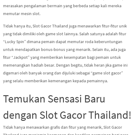
merasakan pengalaman bermain yang berbeda setiap kali mereka
memutar mesin slot.
Tidak hanya itu, Slot Gacor Thailand juga menawarkan fitur-fitur unik
yang tidak dimiliki oleh game slot lainnya. Salah satunya adalah fitur
“Lucky Spin” dimana pemain dapat memutar roda keberuntungan
untuk mendapatkan bonus-bonus yang menarik. Selain itu, ada juga
fitur “Jackpot” yang memberikan kesempatan bagi pemain untuk
memenangkan hadiah besar. Dengan begitu, tidak heran jika game ini
digemari oleh banyak orang dan dijuluki sebagai “game slot gacor”
yang selalu memberikan kemenangan kepada pemainnya.
Temukan Sensasi Baru
dengan Slot Gacor Thailand!
Tidak hanya menawarkan grafis dan fitur yang menarik, Slot Gacor
Thailand juga menjamin keamanan dan keadilan permainan bagi para