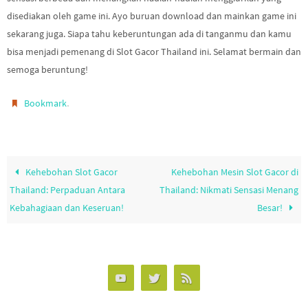
disediakan oleh game ini. Ayo buruan download dan mainkan game ini
sekarang juga. Siapa tahu keberuntungan ada di tanganmu dan kamu
bisa menjadi pemenang di Slot Gacor Thailand ini. Selamat bermain dan
semoga beruntung!
.
Bookmark
Kehebohan Slot Gacor
Kehebohan Mesin Slot Gacor di
Thailand: Perpaduan Antara
Thailand: Nikmati Sensasi Menang
Kebahagiaan dan Keseruan!
Besar!