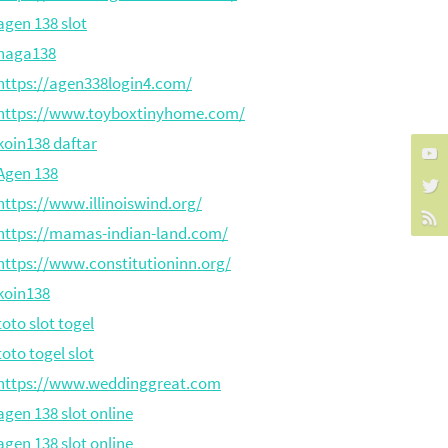
agen 138 slot
naga138
https://agen338login4.com/
https://www.toyboxtinyhome.com/
koin138 daftar
Agen 138
https://www.illinoiswind.org/
https://mamas-indian-land.com/
https://www.constitutioninn.org/
koin138
toto slot togel
toto togel slot
https://www.weddinggreat.com
agen 138 slot online
agen 138 slot online