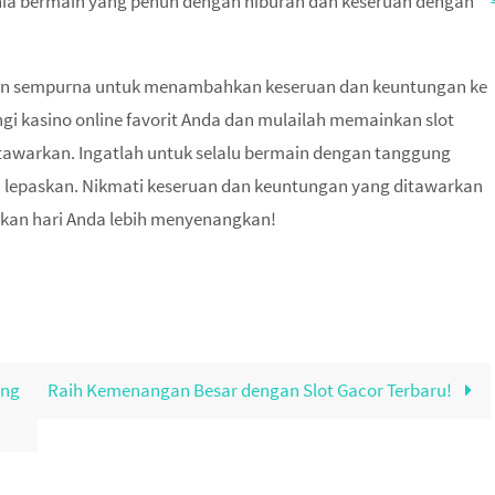
unia bermain yang penuh dengan hiburan dan keseruan dengan
ilihan sempurna untuk menambahkan keseruan dan keuntungan ke
ngi kasino online favorit Anda dan mulailah memainkan slot
tawarkan. Ingatlah untuk selalu bermain dengan tanggung
a lepaskan. Nikmati keseruan dan keuntungan yang ditawarkan
adikan hari Anda lebih menyenangkan!
ang
Raih Kemenangan Besar dengan Slot Gacor Terbaru!