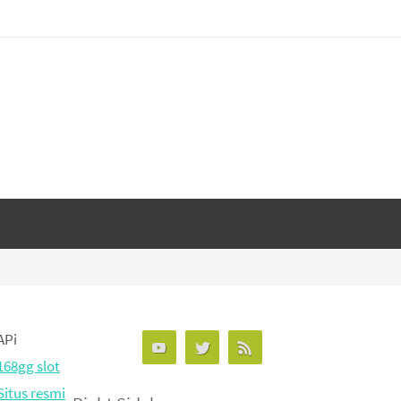
APi
168gg slot
Situs resmi