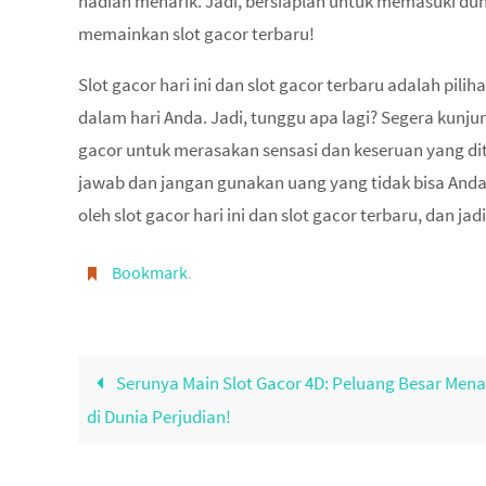
hadiah menarik. Jadi, bersiaplah untuk memasuki d
memainkan slot gacor terbaru!
Slot gacor hari ini dan slot gacor terbaru adalah p
dalam hari Anda. Jadi, tunggu apa lagi? Segera kunju
gacor untuk merasakan sensasi dan keseruan yang di
jawab dan jangan gunakan uang yang tidak bisa And
oleh slot gacor hari ini dan slot gacor terbaru, dan j
Bookmark
.
Serunya Main Slot Gacor 4D: Peluang Besar Men
di Dunia Perjudian!