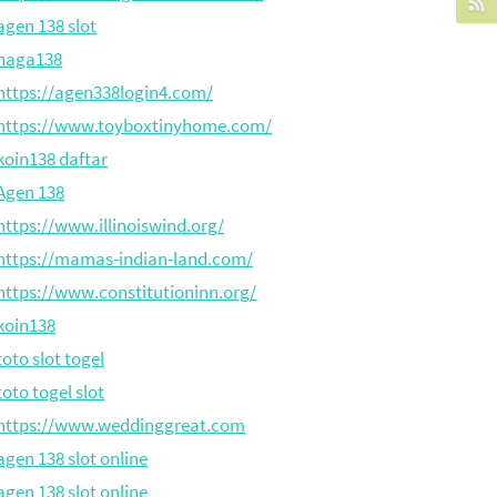
agen 138 slot
naga138
https://agen338login4.com/
https://www.toyboxtinyhome.com/
koin138 daftar
Agen 138
https://www.illinoiswind.org/
https://mamas-indian-land.com/
https://www.constitutioninn.org/
koin138
toto slot togel
toto togel slot
https://www.weddinggreat.com
agen 138 slot online
agen 138 slot online