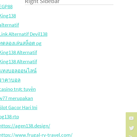
Right Sidebar
EGP88
King138
alternatif
Link Alternatif Devil138
ทดลองเล่นสล็อต pg
King138 Alternatif
King138 Alternatif
แทงบอลออนไลน์
ราคาบอล
casino trực tuyến
w77 merupakan
Slot Gacor Hari Ini
pg138 rtp
https://agen138.design/
https://www.frugal-rv-travel.com/