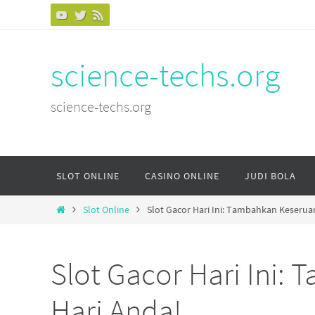
Skip
to
content
science-techs.org
science-techs.org
Skip
SLOT ONLINE
CASINO ONLINE
JUDI BOLA
to
content
Home
Slot Online
Slot Gacor Hari Ini: Tambahkan Keserua
Slot Gacor Hari Ini:
Hari Anda!