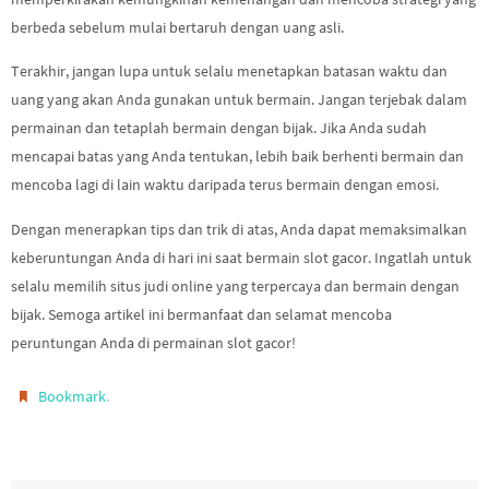
berbeda sebelum mulai bertaruh dengan uang asli.
Terakhir, jangan lupa untuk selalu menetapkan batasan waktu dan
uang yang akan Anda gunakan untuk bermain. Jangan terjebak dalam
permainan dan tetaplah bermain dengan bijak. Jika Anda sudah
mencapai batas yang Anda tentukan, lebih baik berhenti bermain dan
mencoba lagi di lain waktu daripada terus bermain dengan emosi.
Dengan menerapkan tips dan trik di atas, Anda dapat memaksimalkan
keberuntungan Anda di hari ini saat bermain slot gacor. Ingatlah untuk
selalu memilih situs judi online yang terpercaya dan bermain dengan
bijak. Semoga artikel ini bermanfaat dan selamat mencoba
peruntungan Anda di permainan slot gacor!
.
Bookmark