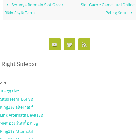
Serunya Bermain Slot Gacor,
Slot Gacor: Game Judi Online
Bikin Asyik Terus!
Paling Seru!
Right Sidebar
APi
168gg slot
Situs resmi EGP88
King138 alternatif
Link Alternatif Devil138
ทดลองเล่นสล็อต pg
King138 Alternatif