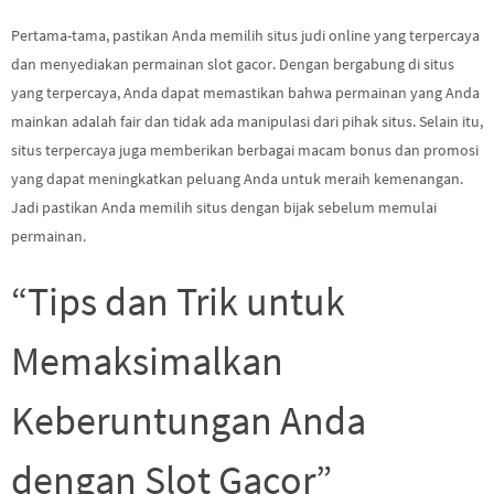
Pertama-tama, pastikan Anda memilih situs judi online yang terpercaya
dan menyediakan permainan slot gacor. Dengan bergabung di situs
yang terpercaya, Anda dapat memastikan bahwa permainan yang Anda
mainkan adalah fair dan tidak ada manipulasi dari pihak situs. Selain itu,
situs terpercaya juga memberikan berbagai macam bonus dan promosi
yang dapat meningkatkan peluang Anda untuk meraih kemenangan.
Jadi pastikan Anda memilih situs dengan bijak sebelum memulai
permainan.
“Tips dan Trik untuk
Memaksimalkan
Keberuntungan Anda
dengan Slot Gacor”