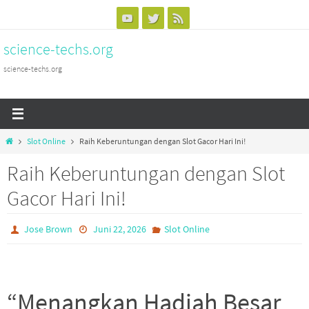
Skip
to
science-techs.org
content
science-techs.org
Home
Slot Online
Raih Keberuntungan dengan Slot Gacor Hari Ini!
Raih Keberuntungan dengan Slot
Gacor Hari Ini!
Jose Brown
Juni 22, 2026
Slot Online
“Menangkan Hadiah Besar