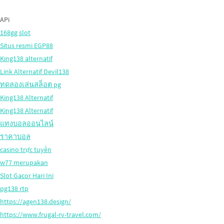
APi
168gg slot
Situs resmi EGP88
King138 alternatif
Link Alternatif Devil138
ทดลองเล่นสล็อต pg
King138 Alternatif
King138 Alternatif
แทงบอลออนไลน์
ราคาบอล
casino trực tuyến
w77 merupakan
Slot Gacor Hari Ini
pg138 rtp
https://agen138.design/
https://www.frugal-rv-travel.com/