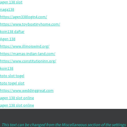
agen 138 slot
naga138
https://agen338login4.com/
https://www.toyboxtinyhome.com/
koin138 daftar
Agen 138
https://www.illinoiswind.org/
https://mamas-indian-land.com/
https://www.constitutioninn.org/
koin138
toto slot togel
toto togel slot
https://www.weddinggreat.com
agen 138 slot online
agen 138 slot online
This text can be changed from the Miscellaneous section of the settings