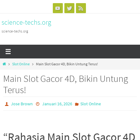
Skip
to
science-techs.org
content
science-techs.org
Home
Slot Online
Main Slot Gacor 4D, Bikin Untung Terus!
Main Slot Gacor 4D, Bikin Untung
Terus!
Jose Brown
Januari 16, 2026
Slot Online
“Rahasia Main Slot Gacor 4D