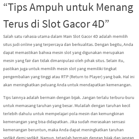
“Tips Ampuh untuk Menang
Terus di Slot Gacor 4D”
Salah satu rahasia utama dalam Main Slot Gacor 4D adalah memilih
situs judi online yang terpercaya dan berkualitas. Dengan begitu, Anda
dapat memastikan bahwa mesin slot yang digunakan merupakan
mesin yang fair dan tidak dimanipulasi oleh pihak situs. Selain itu,
pastikan juga untuk memilih mesin slot yang memiliki tingkat
pengembalian yang tinggi atau RTP (Return to Player) yang baik. Hal ini
akan meningkatkan peluang Anda untuk mendapatkan kemenangan.
Tips lainnya adalah bermain dengan bijak. Jangan terlalu terburu-buru
untuk memasang taruhan yang besar. Mulailah dengan taruhan kecil
terlebih dahulu untuk mempelajari pola mesin dan kemungkinan
kemenangan yang bisa didapatkan. Jika sudah merasakan sensasi
kemenangan beruntun, maka Anda dapat meningkatkan taruhan
sedikit demi sedikit. Namun, tetaplah bermain dengan bijak dan jangan