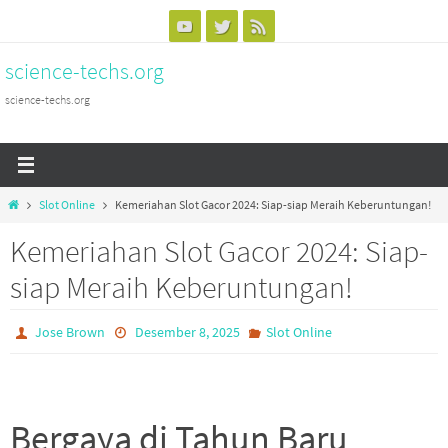
Skip
to
science-techs.org
content
science-techs.org
Home
Slot Online
Kemeriahan Slot Gacor 2024: Siap-siap Meraih Keberuntungan!
Kemeriahan Slot Gacor 2024: Siap-
siap Meraih Keberuntungan!
Jose Brown
Desember 8, 2025
Slot Online
Bergaya di Tahun Baru