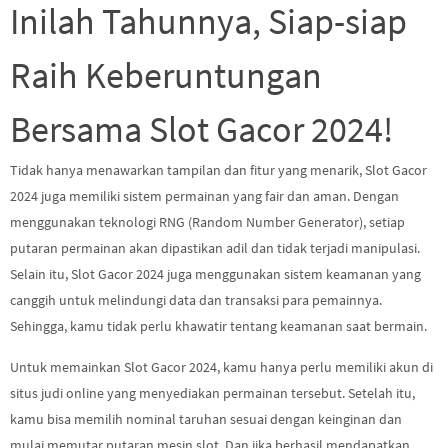
Inilah Tahunnya, Siap-siap
Raih Keberuntungan
Bersama Slot Gacor 2024!
Tidak hanya menawarkan tampilan dan fitur yang menarik, Slot Gacor
2024 juga memiliki sistem permainan yang fair dan aman. Dengan
menggunakan teknologi RNG (Random Number Generator), setiap
putaran permainan akan dipastikan adil dan tidak terjadi manipulasi.
Selain itu, Slot Gacor 2024 juga menggunakan sistem keamanan yang
canggih untuk melindungi data dan transaksi para pemainnya.
Sehingga, kamu tidak perlu khawatir tentang keamanan saat bermain.
Untuk memainkan Slot Gacor 2024, kamu hanya perlu memiliki akun di
situs judi online yang menyediakan permainan tersebut. Setelah itu,
kamu bisa memilih nominal taruhan sesuai dengan keinginan dan
mulai memutar putaran mesin slot. Dan jika berhasil mendapatkan