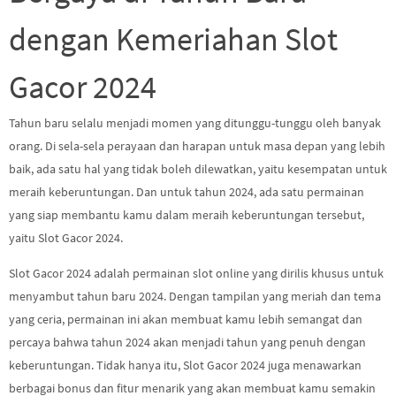
dengan Kemeriahan Slot
Gacor 2024
Tahun baru selalu menjadi momen yang ditunggu-tunggu oleh banyak
orang. Di sela-sela perayaan dan harapan untuk masa depan yang lebih
baik, ada satu hal yang tidak boleh dilewatkan, yaitu kesempatan untuk
meraih keberuntungan. Dan untuk tahun 2024, ada satu permainan
yang siap membantu kamu dalam meraih keberuntungan tersebut,
yaitu Slot Gacor 2024.
Slot Gacor 2024 adalah permainan slot online yang dirilis khusus untuk
menyambut tahun baru 2024. Dengan tampilan yang meriah dan tema
yang ceria, permainan ini akan membuat kamu lebih semangat dan
percaya bahwa tahun 2024 akan menjadi tahun yang penuh dengan
keberuntungan. Tidak hanya itu, Slot Gacor 2024 juga menawarkan
berbagai bonus dan fitur menarik yang akan membuat kamu semakin